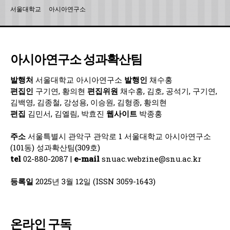
서울대학교
아시아연구소
아시아연구소 성과확산팀
발행처
서울대학교 아시아연구소
발행인
채수홍
편집인
구기연, 황의현
편집위원
채수홍, 김호, 공석기, 구기연,
김백영, 김종철, 강성용, 이승원, 김형종, 황의현
편집
김민서, 김엘림, 박효진
웹사이트
박종홍
주소
서울특별시 관악구 관악로 1 서울대학교 아시아연구소
(101동) 성과확산팀(309호)
tel
02-880-2087 |
e-mail
snuac.webzine@snu.ac.kr
등록일
2025년 3월 12일 (ISSN 3059-1643)
온라인 구독