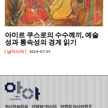
아미르 쿠스로의 수수께끼, 예술
성과 통속성의 경계 읽기
구독 신청
남아시아
2024-07-01
개인정보 동의
Privacy Policy
.
아시아브리프
다양성+아시아
아연의 아시아연구