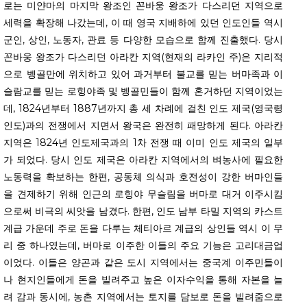
로는 미얀마의 마지막 왕조인 꼰바웅 왕조가 다스리던 지역으로
세력을 확장해 나갔는데, 이 때 영국 지배하에 있던 인도인들 역시
군인, 상인, 노동자, 관료 등 다양한 모습으로 함께 진출했다. 당시
꼰바웅 왕조가 다스리던 아라칸 지역(현재의 라카인 주)은 지리적
으로 벵골만에 위치하고 있어 과거부터 불교를 믿는 버마족과 이
슬람교를 믿는 로힝야족 및 벵골민들이 함께 혼거하던 지역이었는
데, 1824년부터 1887년까지 총 세 차례에 걸친 인도 제국(영국령
인도)과의 전쟁에서 지면서 왕국은 완전히 패망하게 된다. 아라칸
지역은 1824년 인도제국과의 1차 전쟁 때 이미 인도 제국의 일부
가 되었다. 당시 인도 제국은 아라칸 지역에서의 벼농사에 필요한
노동력을 확보하는 한편, 공동체 의식과 호전성이 강한 버마인들
을 견제하기 위해 인근의 로힝야 무슬림을 버마로 대거 이주시킴
으로써 비극의 씨앗을 남겼다. 한편, 인도 남부 타밀 지역의 카스트
계급 가운데 주로 돈을 다루는 체티아르 계급의 상인들 역시 이 무
구독 신청
리 중 하나였는데, 버마로 이주한 이들의 주요 기능은 고리대금업
이었다. 이들은 양곤과 같은 도시 지역에서는 중국계 이주민들이
개인정보 동의
Privacy Policy
.
나 현지인들에게 돈을 빌려주고 높은 이자수익을 통해 자본을 늘
려 감과 동시에, 농촌 지역에서는 토지를 담보로 돈을 빌려줌으로