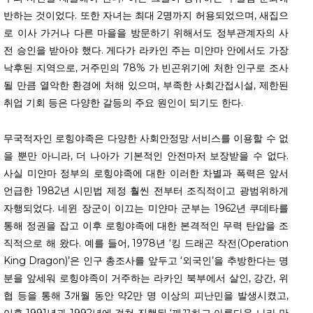
반하는 것이었다. 또한 자녀는 최대 2명까지 허용되었으며, 새집으
로 이사 가거나 다른 마을을 방문하기 위해서도 정부관계자의 사
전 승인을 받아야 했다. 게다가 라카인 주는 미얀마 안에서도 가장
낙후된 지역으로, 거주민의 78% 가 빈곤위기에 처한 인구로 조사
될 만큼 열악한 환경에 처해 있으며, 부족한 사회간접시설, 제한된
취업 기회 등은 다양한 갈등의 주요 원인이 되기도 한다.
무국적자인 로힝야족은 다양한 사회안정망 서비스를 이용할 수 없
을 뿐만 아니라, 더 나아가 기본적인 안전마저 보장받을 수 없다.
사실 미얀마 정부의 로힝야족에 대한 이러한 차별과 폭력은 앞서
언급한 1982년 시민법 제정 훨씬 전부터 조직적이고 광범위하게
자행되었다. 네윈 장군이 이끄는 미얀마 군부는 1962년 쿠데타를
통해 정권을 잡고 이후 로힝야족에 대한 본격적인 무력 탄압을 조
직적으로 해 왔다. 예를 들어, 1978년 ‘킹 드래곤 작전(Operation
King Dragon)’은 인구 총조사를 앞두고 ‘외국인’을 추방한다는 명
분을 앞세워 로힝야족이 거주하는 라카인 북부에서 살인, 강간, 위
협 등을 통해 3개월 동안 약2만 명 이상의 피난민을 발생시켰고,
이후 1991년과 1992년에 걸쳐 진행된 ‘깨끗하고 아름다운 나라 만