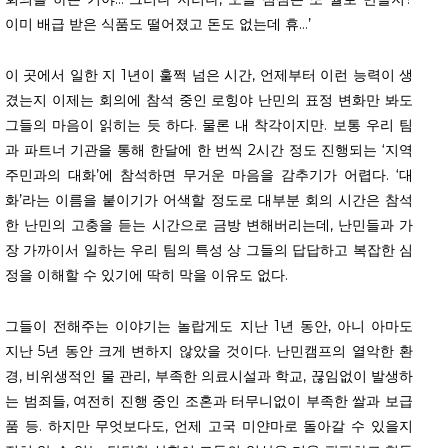
이미 배급 받은 식품도 떨어졌고 돈도 없는데 휴…’
이 곳에서 일한 지 1년이 훌쩍 넘은 시간, 언제부터 이런 능력이 생
겼는지 이제는 회의에 참석 중인 로힝야 난민의 표정 변화만 봐도
그들의 마음이 읽히는 듯 하다. 물론 내 착각이지만. 보통 우리 팀
과 파트너 기관을 통해 한달에 한 번씩 2시간 정도 진행되는 ‘지역
주민과의 대화’에 참석하면 무거운 마음을 감추기가 어렵다. ‘대
화’라는 이름을 붙이기가 어색할 정도로 대부분 회의 시간은 참석
한 난민의 고충을 듣는 시간으로 금방 변해버리는데, 난민들과 가
장 가까이서 일하는 우리 팀의 특성 상 그들의 답답하고 복잡한 심
정을 이해할 수 있기에 딱히 막을 이유도 없다.
그들이 전해주는 이야기는 놀랍게도 지난 1년 동안, 아니 아마도
지난 5년 동안 크게 변하지 않았을 것이다. 난민캠프의 열악한 환
경, 비위생적인 물 관리, 부족한 의료시설과 학교, 끊임없이 발생하
는 범죄들, 여전히 진행 중인 조혼과 터무니없이 부족한 쌀과 보급
품 등. 하지만 무엇보다도, 언제 고국 미얀마로 돌아갈 수 있을지