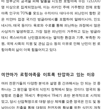
마 정부군의 공격을 피해 탈출을 시도한 로힝야족 수는 723,000
명 이상으로 집계되었는데, 이는 라카인 주에 거주했던 전체 로힝
야족 인구의 70%를 웃도는 수치이다. 대다수의 피난민이 향한 곳
은 미얀마 접경 국가인 방글라데시를 포함하여 말레이시아, 인도
네시아, 태국 등이다. 육로와 수로를 통해 피난하는 과정에서 많은
사상자가 발생하였고, 가장 많은 피난민이 거주하고 있는 방글라
데시 콕스바자르 난민캠프에서는 열악한 환경과 기후, 부족한 자
원, 국제 사회의 지원 및 관심 감소 등의 이유로 인해 난민이 된 로
힝야족의 삶이 더욱 힘들어지고 있다.
미얀마가
로힝야족을
이토록
탄압하고
있는
이유
여러 전문가들의 다양한 분석과 설명 중 간과해서는 안 되는 것 중
하나는 그 원인을 영국의 식민지 정책에서 찾는 것이다. 영국의 동
방항로 진출은 18세기 후반에서 19세기 초반 본격적으로 시작되
었고, 당시 산업혁명으로 대량 생산 체제를 갖춘 영국은 인도 및 동
남아시아 진출을 통해 대량의 천연자원 확보를 위한 식민지 개척