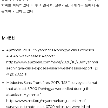
학위를 취득하였다. 이후 시민사회, 정부기관, 국제기구 등에서 활
동하며 기고하고 있다.
참고문헌
Aljazeera. 2020. “Myanmar’s Rohingya crisis exposes
ASEAN weaknesses: Report”
https://www.aljazeera.com/news/2020/10/20/myanmar
s-rohingya-crisis-exposes-asean-weaknesses-report (검
색일: 2022. 11. 1).
Médecins Sans Frontières. 2017. “MSF surveys estimate
that at least 6,700 Rohingya were killed during the
attacks in Myanmar”
https://www.msf.org/myanmarbangladesh-msf-
surveys-estimate-least-6700-rohingya-were-killed-