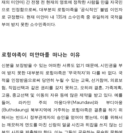
재의 미얀마) 간 전쟁 전 현재의 영토에 정착한 사람들 만을 자국민
으로 인정함으로써, 대부분의 로힝야족을 ‘공식적인’ 불법 이민자
로 규정했다. 현재 미얀마 내 135개 소수민족 중 유일하게 국적을
부여 받지 못한 소수민족이다.
로힝야족이
미얀마를
떠나는
이유
신분을 보장받을 수 있는 어떠한 서류도 없기 때문에, 시민권을 부
여 받지 못한 대부분의 로힝야족은 ‘무국적자’와 다를 바 없다. 국
적을 인정받음으로써 당연히 누릴 수 있는 교육, 선거참여, 의료보
험, 직업선택과 같은 권리를 갖지 못하고, 오히려 결혼, 가족계획,
고용, 종교선택 및 이동의 자유 등에 많은 제약을 받고 있다. 예를
들어, 라카인 주의 마웅다우(Maundaw)와 부디아웅
(Buthidaung) 북부지역에 거주하는 로힝야족은 결혼을 하기 위
해서는 반드시 정부관계자의 승인을 얻어야 했는데, 이를 위해서
는 깨끗하게 면도를 마친 신랑의 얼굴 사진과 히잡을 쓰지 않는 신
부의 사진을 제출해야 한다. 이는 그들이 공유하는 무슬림 문화에