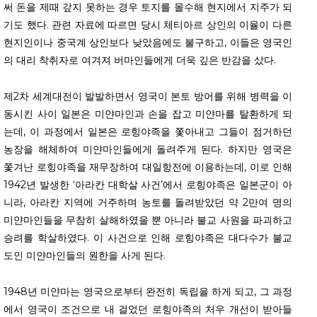
써 돈을 제때 갚지 못하는 경우 토지를 몰수해 현지에서 지주가 되
기도 했다. 관련 자료에 따르면 당시 체티아르 상인의 이율이 다른
현지인이나 중국계 상인보다 낮았음에도 불구하고, 이들은 영국인
의 대리 착취자로 여겨져 버마인들에게 더욱 깊은 반감을 샀다.
제2차 세계대전이 발발하면서 영국이 본토 방어를 위해 병력을 이
동시킨 사이 일본은 미얀마인과 손을 잡고 미얀마를 탈환하게 되
는데, 이 과정에서 일본은 로힝야족을 쫓아내고 그들이 점거하던
농장을 해체하여 미얀마인들에게 돌려주게 된다. 하지만 영국은
쫓겨난 로힝야족을 재무장하여 대일항전에 이용하는데, 이로 인해
1942년 발생한 ‘아라칸 대학살 사건’에서 로힝야족은 일본군이 아
니라, 아라칸 지역에 거주하며 농토를 돌려받았던 약 2만여 명의
미얀마인들을 무참히 살해하였을 뿐 아니라 불교 사원을 파괴하고
승려를 학살하였다. 이 사건으로 인해 로힝야족은 대다수가 불교
도인 미얀마인들의 원한을 사게 된다.
1948년 미얀마는 영국으로부터 완전히 독립을 하게 되고, 그 과정
에서 영국이 조건으로 내 걸었던 로힝야족의 처우 개선이 받아들