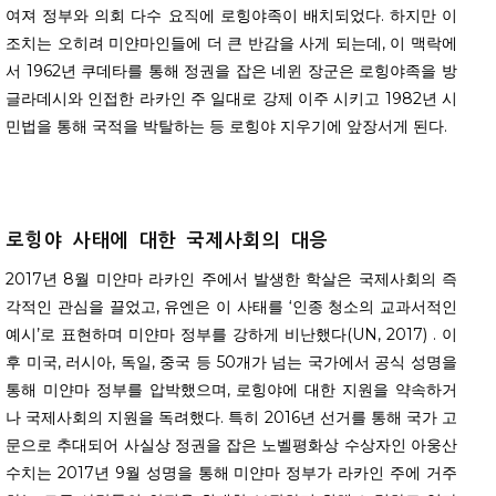
여져 정부와 의회 다수 요직에 로힝야족이 배치되었다. 하지만 이
조치는 오히려 미얀마인들에 더 큰 반감을 사게 되는데, 이 맥락에
서 1962년 쿠데타를 통해 정권을 잡은 네윈 장군은 로힝야족을 방
글라데시와 인접한 라카인 주 일대로 강제 이주 시키고 1982년 시
민법을 통해 국적을 박탈하는 등 로힝야 지우기에 앞장서게 된다.
로힝야
사태에
대한
국제사회의
대응
2017년 8월 미얀마 라카인 주에서 발생한 학살은 국제사회의 즉
각적인 관심을 끌었고, 유엔은 이 사태를 ‘인종 청소의 교과서적인
예시’로 표현하며 미얀마 정부를 강하게 비난했다(UN, 2017) . 이
후 미국, 러시아, 독일, 중국 등 50개가 넘는 국가에서 공식 성명을
통해 미얀마 정부를 압박했으며, 로힝야에 대한 지원을 약속하거
나 국제사회의 지원을 독려했다. 특히 2016년 선거를 통해 국가 고
문으로 추대되어 사실상 정권을 잡은 노벨평화상 수상자인 아웅산
수치는 2017년 9월 성명을 통해 미얀마 정부가 라카인 주에 거주