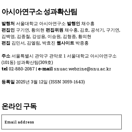
아시아연구소 성과확산팀
발행처
서울대학교 아시아연구소
발행인
채수홍
편집인
구기연, 황의현
편집위원
채수홍, 김호, 공석기, 구기연,
김백영, 김종철, 강성용, 이승원, 김형종, 황의현
편집
김민서, 김엘림, 박효진
웹사이트
박종홍
주소
서울특별시 관악구 관악로 1 서울대학교 아시아연구소
(101동) 성과확산팀(309호)
tel
02-880-2087 |
e-mail
snuac.webzine@snu.ac.kr
등록일
2025년 3월 12일 (ISSN 3059-1643)
온라인 구독