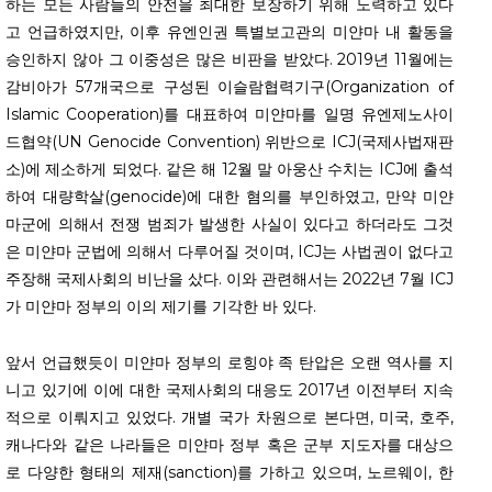
하는 모든 사람들의 안전을 최대한 보장하기 위해 노력하고 있다
고 언급하였지만, 이후 유엔인권 특별보고관의 미얀마 내 활동을
승인하지 않아 그 이중성은 많은 비판을 받았다. 2019년 11월에는
감비아가 57개국으로 구성된 이슬람협력기구(Organization of
Islamic Cooperation)를 대표하여 미얀마를 일명 유엔제노사이
드협약(UN Genocide Convention) 위반으로 ICJ(국제사법재판
소)에 제소하게 되었다. 같은 해 12월 말 아웅산 수치는 ICJ에 출석
하여 대량학살(genocide)에 대한 혐의를 부인하였고, 만약 미얀
마군에 의해서 전쟁 범죄가 발생한 사실이 있다고 하더라도 그것
은 미얀마 군법에 의해서 다루어질 것이며, ICJ는 사법권이 없다고
주장해 국제사회의 비난을 샀다. 이와 관련해서는 2022년 7월 ICJ
가 미얀마 정부의 이의 제기를 기각한 바 있다.
앞서 언급했듯이 미얀마 정부의 로힝야 족 탄압은 오랜 역사를 지
니고 있기에 이에 대한 국제사회의 대응도 2017년 이전부터 지속
적으로 이뤄지고 있었다. 개별 국가 차원으로 본다면, 미국, 호주,
캐나다와 같은 나라들은 미얀마 정부 혹은 군부 지도자를 대상으
로 다양한 형태의 제재(sanction)를 가하고 있으며, 노르웨이, 한