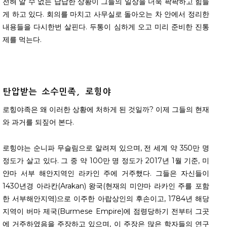
전혀 알 수 없는 답답한 상황이 그들의 일상을 더욱 팍팍하고 힘들
게 하고 있다. 회의를 마치고 사무실로 돌아오는 차 안에서 정리한
내용들을 다시한번 살핀다. 두통이 심하게 오고 미리 준비한 진통
제를 먹는다.
탄압받는
소수민족
,
로힝야
로힝야족은 왜 이러한 상황에 처하게 된 것일까? 이제 그들의 현재
와 과거를 되짚어 본다.
로힝야는 순니파 무슬림으로 알려져 있으며, 전 세계 약 350만 명
정도가 살고 있다. 그 중 약 100만 명 정도가 2017년 1월 기준, 미
얀마 서부 해안지역인 라카인 주에 거주했다. 그들은 자신들이
1430년경 아라칸(Arakan) 왕국(현재의 미얀마 라카인 주를 포함
한 서부해안지역)으로 이주한 아랍상인의 후손이고, 1784년 해당
지역이 버마 제국(Burmese Empire)에 점령당하기 전부터 그곳
에 거주하였음을 주장하고 있으며, 이 주장은 많은 학자들의 연구