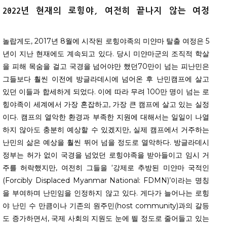
2022
년
현재의
로힝야
,
여전히
끝나지
않는
여정
놀랍게도, 2017년 8월에 시작된 로힝야족의 미얀마 탈출 여정은 5
년이 지난 현재에도 계속되고 있다. 당시 미얀마군의 조직적 학살
을 피해 목숨을 걸고 국경을 넘어야만 했던70만이 넘는 피난민은
그들보다 훨씬 이전에 방글라데시에 넘어온 후 난민캠프에 살고
있던 이들과 합세하게 되었다. 이에 따라 무려 100만 명이 넘는 로
힝야족이 세계에서 가장 혼잡하고, 가장 큰 캠프에 살고 있는 실정
이다. 캠프의 열악한 환경과 부족한 지원에 대해서는 일일이 나열
하지 않아도 충분히 예상할 수 있겠지만, 실제 캠프에서 거주하는
난민의 삶은 예상을 훨씬 뛰어 넘을 정도로 열악하다. 방글라데시
정부는 허가 없이 국경을 넘었던 로힝야족을 받아들이고 임시 거
주를 허락했지만, 여전히 그들을 ‘강제로 추방된 미얀마 국적인
(Forcibly Displaced Myanmar National: FDMN)’이라는 명칭
을 부여하며 난민임을 인정하지 않고 있다. 게다가 늘어나는 로힝
야 난민 수 만큼이나 기존의 원주민(host community)과의 갈등
도 증가하면서, 국제 사회의 지원도 눈에 띌 정도로 줄어들고 있는