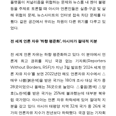
플랫폼이 저널리즘을 위협하는 문제와 뉴스룸 내 젠더 불평
등을 주제로 토론할 때 아시아 언론인들은 실종‧구금 및 살
해 위협의 문제, 뉴스사이트의 인터넷 접속 차단 문제를 다
뤘다. 같은 공간에서 우리는 차원이 다른 위기를 다루고 있
었다.
전 세계 언론 자유
‘
하향 평준화
’,
아시아가 절대적 지분
전 세계 언론 자유는 하향 평준화하고 있다. 이 분야에서 언
론계 최고 권위를 지닌 국경 없는 기자회(Reporters
Without Borders, RSF)가 지난 3일 발표한 ‘2024 세계 언
론 자유 지수’를 보면 2022년만 해도 언론자유 지수에서 △
매우 나쁨(붉은색)을 받은 국가는 180개 조사 대상 국가 중
28곳이었으나 올해는 36곳으로 늘었다. △좋음(흰색) △양
호(노란색)를 받은 국가는 25%에 불과했는데 대부분 북유
럽 국가였다. 아시아는 언론 자유 하락세에 있어 절대적 지
분을 갖고 있다. 아시아 태평양 지역 32개 국가 중 26개 국
가의 언론자유 지수가 전년보다 하락했다. 국경 없는 기자회