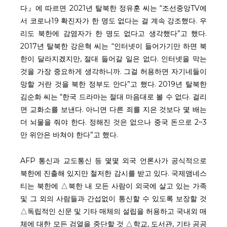
다』에 따르면 2021년 탈북한 정유훈 씨는 “조선중앙TV에
서 코로나19 확진자가 한 명도 없다는 걸 계속 강조했다. 우
리도 북한에 감염자가 한 명도 없다고 생각했다”고 했다.
2017년 탈북한 강은혁 씨는 “인터넷이 들어가기만 하면 북
한이 달라지겠지만, 절대 들어갈 일은 없다. 인터넷을 막는
것을 가장 중요하게 생각하니까. 그걸 허용하면 자기네들이
망할 거란 것을 북한 정부도 안다”고 했다. 2019년 탈북한
김순화 씨는 “한국 드라마는 절대 마음대로 볼 수 없다. 걸리
면 교화소를 보낸다. 아니면 다른 죄를 지은 것보다 몇 배는
더 뇌물을 줘야 한다. 정해진 것은 없으나 중국 돈으로 2~3
만 위안은 바쳐야 한다”고 했다.
AFP 통신과 교도통신 등 몇몇 외국 언론사가 공식적으로
북한에 진출해 있지만 철저한 감시를 받고 있다. 국제앰네스
티는 북한에 △북한 내 모든 사람이 외국에 살고 있는 가족
및 그 외의 사람들과 간섭없이 통신할 수 있도록 보장할 것
△독립적인 신문 및 기타 매체의 설립을 허용하고 국내외 매
체에 대한 모든 검열을 중단할 것 △학교, 도서관, 기타 공공