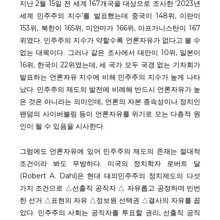
지난 2월 15일 전 세계 167개국을 대상으로 조사한 ‘2023년
세계 민주주의 지수’를 발표했는데 중국이 148위, 이란이
153위, 북한이 165위, 미얀마가 166위, 아프가니스탄이 167
위였다. 민주주의 지수가 약할수록 언론자유가 없다고 볼 수
없는 대목이다. 그러나 같은 조사에서 대만이 10위, 일본이
16위, 한국이 22위였는데, 세 국가 모두 국경 없는 기자회가
발표하는 언론자유 지수에 비해 민주주의 지수가 높게 나타
났다. 민주주의 제도의 발전에 비례해 반드시 언론자유가 높
은 것은 아니라는 의미인데, 언론의 자본 종속성이나 정치인
팬덤의 사이버불링 등이 언론자유를 위기로 모는 다층적 원
인이 될 수 있음을 시사한다.
그럼에도 언론자유에 있어 민주주의 제도의 존재는 절대적
조건이라 봐도 무방하다. 미국의 정치학자 로버트 달
(Robert A. Dahl)은 현대 대의민주주의 정치제도의 다섯
가지 조건으로 △선출직 공직자 △ 자유롭고 공정하며 빈번
한 선거 △표현의 자유 △정보원 선택권 △결사의 자유를 꼽
았다. 민주주의 사회는 공직자를 투표할 권리, 선출직 공직