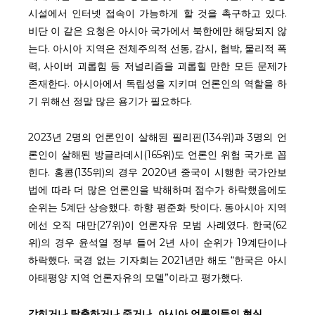
시설에서 인터넷 접속이 가능하게 할 것을 촉구하고 있다.
비단 이 같은 요청은 아시아 국가에서 북한에만 해당되지 않
는다. 아시아 지역은 전체주의적 선동, 감시, 협박, 물리적 폭
력, 사이버 괴롭힘 등 저널리즘을 괴롭힐 만한 모든 문제가
존재한다. 아시아에서 독립성을 지키며 언론인의 역할을 하
기 위해선 정말 많은 용기가 필요하다.
2023년 2명의 언론인이 살해된 필리핀(134위)과 3명의 언
론인이 살해된 방글라데시(165위)도 언론인 위험 국가로 꼽
힌다. 홍콩(135위)의 경우 2020년 중국이 시행한 국가안보
법에 따라 더 많은 언론인을 박해하며 점수가 하락했음에도
순위는 5계단 상승했다. 하향 평준화 탓이다. 동아시아 지역
에선 오직 대만(27위)이 언론자유 모범 사례였다. 한국(62
위)의 경우 윤석열 정부 들어 2년 사이 순위가 19계단이나
하락했다. 국경 없는 기자회는 2021년만 해도 “한국은 아시
아태평양 지역 언론자유의 모델”이라고 평가했다.
갇히거나 탈출하거나 죽거나
…
아시아 언론인들의 현실