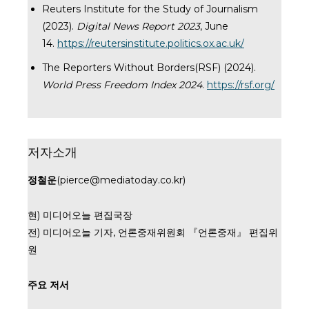
Reuters Institute for the Study of Journalism
(2023).
Digital News Report 2023
, June
14.
https://reutersinstitute.politics.ox.ac.uk/
The Reporters Without Borders(RSF) (2024).
World Press Freedom Index 2024
.
https://rsf.org/
저자소개
정철운
(pierce@mediatoday.co.kr)
현) 미디어오늘 편집국장
전) 미디어오늘 기자, 언론중재위원회 『언론중재』 편집위
원
주요 저서