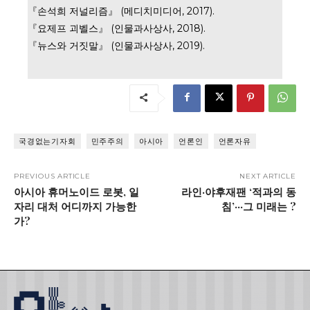
『손석희 저널리즘』 (메디치미디어, 2017).
『요제프 괴벨스』 (인물과사상사, 2018).
『뉴스와 거짓말』 (인물과사상사, 2019).
국경없는기자회
민주주의
아시아
언론인
언론자유
PREVIOUS ARTICLE
NEXT ARTICLE
아시아 휴머노이드 로봇, 일
라인·야후재팬 ‘적과의 동
자리 대처 어디까지 가능한
침’···그 미래는 ?
가?