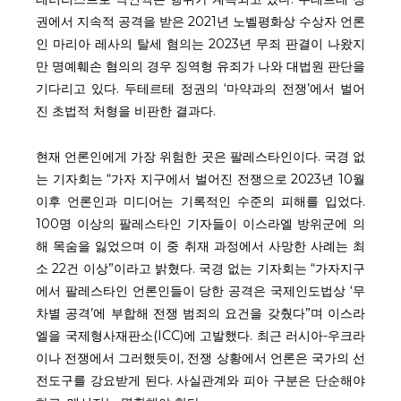
권에서 지속적 공격을 받은 2021년 노벨평화상 수상자 언론
인 마리아 레사의 탈세 혐의는 2023년 무죄 판결이 나왔지
만 명예훼손 혐의의 경우 징역형 유죄가 나와 대법원 판단을
기다리고 있다. 두테르테 정권의 ‘마약과의 전쟁’에서 벌어
진 초법적 처형을 비판한 결과다.
현재 언론인에게 가장 위험한 곳은 팔레스타인이다. 국경 없
는 기자회는 “가자 지구에서 벌어진 전쟁으로 2023년 10월
구독 신청
이후 언론인과 미디어는 기록적인 수준의 피해를 입었다.
100명 이상의 팔레스타인 기자들이 이스라엘 방위군에 의
개인정보 동의
Privacy Policy
.
해 목숨을 잃었으며 이 중 취재 과정에서 사망한 사례는 최
소 22건 이상”이라고 밝혔다. 국경 없는 기자회는 “가자지구
에서 팔레스타인 언론인들이 당한 공격은 국제인도법상 ‘무
차별 공격’에 부합해 전쟁 범죄의 요건을 갖췄다”며 이스라
엘을 국제형사재판소(ICC)에 고발했다. 최근 러시아-우크라
이나 전쟁에서 그러했듯이, 전쟁 상황에서 언론은 국가의 선
전도구를 강요받게 된다. 사실관계와 피아 구분은 단순해야