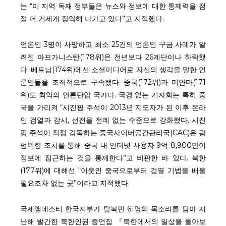
는 “이 지역 독재 정부들은 뉴스와 정보에 대한 통제력을 점
점 더 거세게 장악해 나가고 있다”고 지적했다.
언론인 3명이 사망하고 최소 25건의 언론인 구금 사례가 알
려진 아프가니스탄(178위)은 전년보다 26계단이나 하락했
다. 베트남(174위)에선 소셜미디어로 자신의 생각을 말한 언
론인들을 조직적으로 구속했다. 중국(172위)과 미얀마(171
위)도 최악의 언론탄압 국가다. 국경 없는 기자회는 특히 중
국을 가리켜 “시진핑 주석이 2013년 지도자가 된 이후 온라
인 검열과 감시, 선전을 전례 없는 수준으로 강화했다. 시진
핑 주석이 직접 감독하는 중국사이버공간관리국(CAC)은 광
범위한 조치를 통해 중국 내 인터넷 사용자 9억 8,900만이
정보에 접근하는 것을 통제한다”고 비판한 바 있다. 북한
(177위)에 대해선 “이웃인 중국으로부터 검열 기법을 배울
필요조차 없는 곳”이라고 지적했다.
국제앰네스티 한국지부가 탈북민 61명의 목소리를 담아 지
난해 발간한 북한인권 증언집 『북한에서의 일상을 돌아보