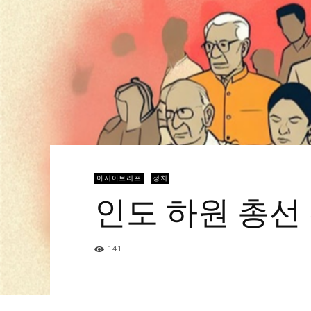
아시아브리프
정치
인도 하원 총선
141