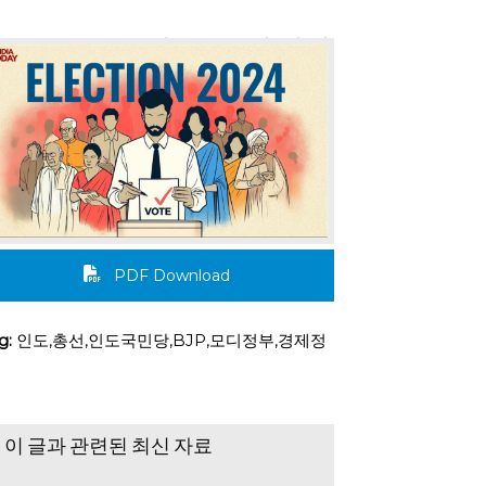
4권 11호 (2024년 4월 1일)
PDF Download
g:
인도,총선,인도국민당,BJP,모디정부,경제정
이 글과 관련된 최신 자료